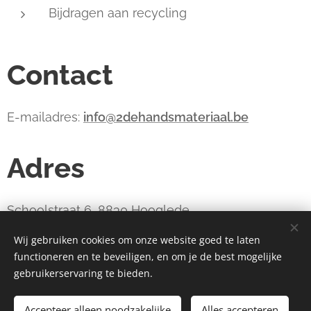
Bijdragen aan recycling
Contact
E-mailadres:
info@2dehandsmateriaal.be
Adres
Schoolstraat 6, 8830 Hooglede
Wij gebruiken cookies om onze website goed te laten
functioneren en te beveiligen, en om je de best mogelijke
webdesign estart.be
Cookies
gebruikerservaring te bieden.
Toevoegen aan de winkelwagen
Accepteer alleen noodzakelijke
Alles accepteren