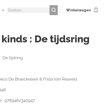
s
Winkelwagen
kinds : De tijdsring
: De tijdring.
 Nico De Braeckeleer & Frida Van Reavels
 146
e : 9789462340947