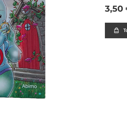
3,50
T