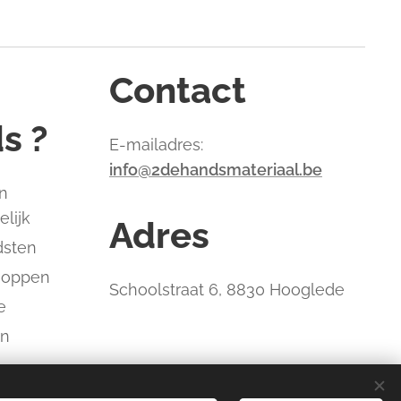
Contact
s ?
E-mailadres:
info@2dehandsmateriaal.be
n
elijk
Adres
dsten
hoppen
Schoolstraat 6, 8830 Hooglede
e
an