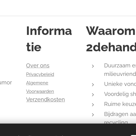
Informa
Waarom
tie
2dehand
,
Over ons
Duurzaam e
milieuvriend
Privacybeleid
humor
Algemene
Unieke von
Voorwaarden
Voordelig s
Verzendkosten
Ruime keuz
Bijdragen a
recycling