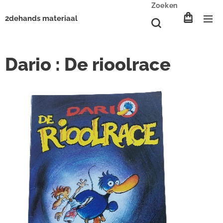
Zoeken
2dehands materiaal
Dario : De rioolrace