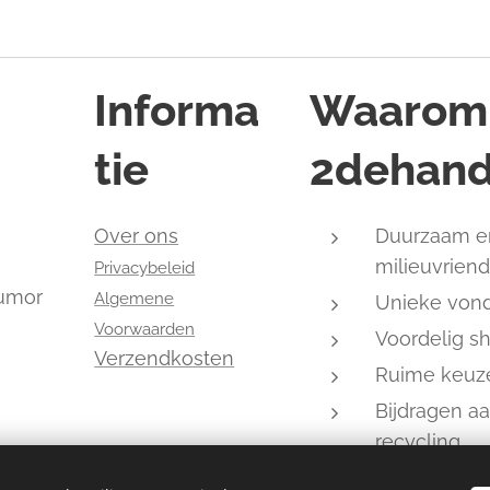
Informa
Waarom
tie
2dehand
,
Over ons
Duurzaam e
milieuvriend
Privacybeleid
humor
Algemene
Unieke von
Voorwaarden
Voordelig s
Verzendkosten
Ruime keuz
Bijdragen a
recycling