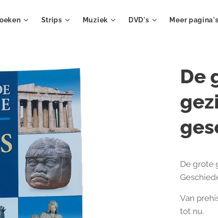
oeken
Strips
Muziek
DVD's
Meer pagina'
De 
gez
ges
De grote 
Geschiede
Van prehis
tot nu.