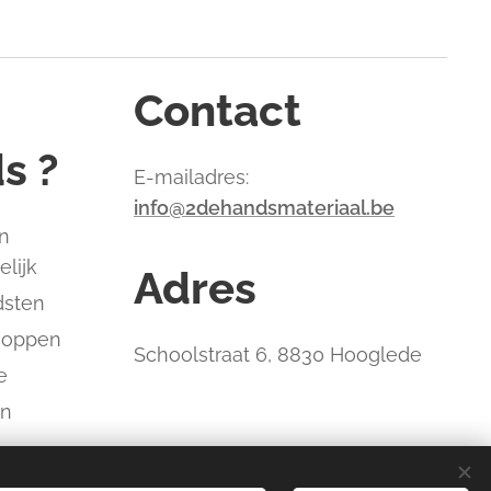
Contact
s ?
E-mailadres:
info@2dehandsmateriaal.be
n
elijk
Adres
dsten
hoppen
Schoolstraat 6, 8830 Hooglede
e
an