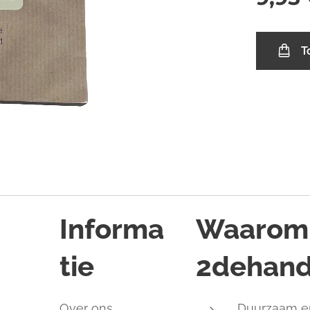
T
Informa
Waarom
tie
2dehand
,
Over ons
Duurzaam e