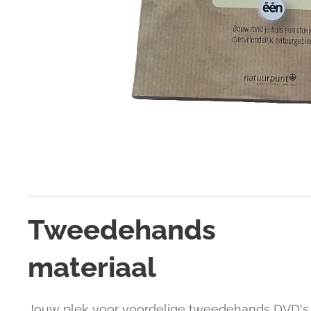
Tweedehands
materiaal
Jouw plek voor voordelige tweedehands DVD's