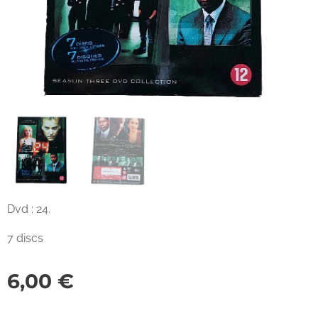
Dvd : 24.
7 discs
6,00
€