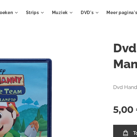
oeken
Strips
Muziek
DVD's
Meer pagina'
Dvd
Man
Dvd Handy
5,00
T