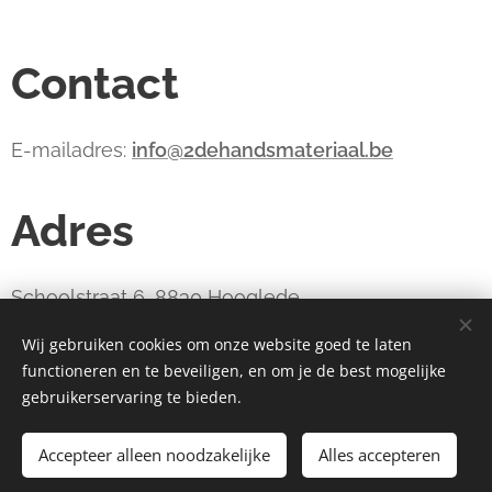
Contact
E-mailadres:
info@2dehandsmateriaal.be
Adres
Schoolstraat 6, 8830 Hooglede
Wij gebruiken cookies om onze website goed te laten
functioneren en te beveiligen, en om je de best mogelijke
webdesign estart.be
Cookies
gebruikerservaring te bieden.
Toevoegen aan de winkelwagen
Accepteer alleen noodzakelijke
Alles accepteren