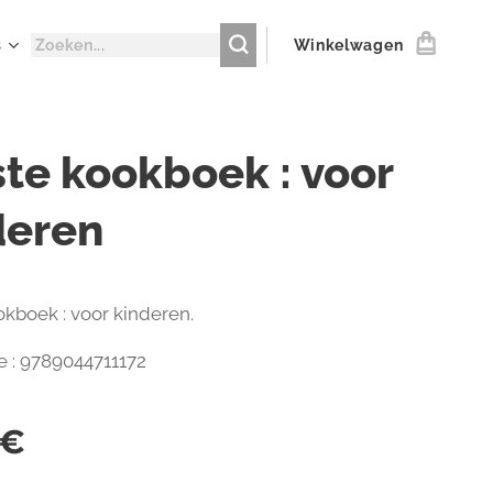
s
Winkelwagen
ste kookboek : voor
deren
okboek : voor kinderen.
 : 9789044711172
€