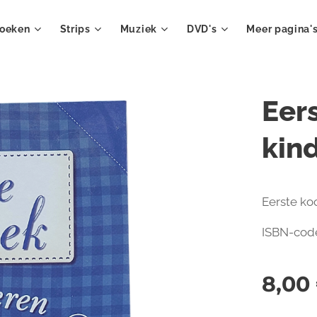
oeken
Strips
Muziek
DVD's
Meer pagina'
Eer
kin
Eerste ko
ISBN-code
8,00