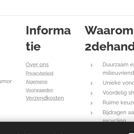
Informa
Waarom
tie
2dehand
,
Over ons
Duurzaam e
milieuvriend
Privacybeleid
humor
Algemene
Unieke von
Voorwaarden
Voordelig s
Verzendkosten
Ruime keuz
Bijdragen a
recycling