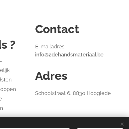
Contact
s ?
E-mailadres:
info@2dehandsmateriaal.be
n
elijk
Adres
dsten
hoppen
Schoolstraat 6, 8830 Hooglede
e
an