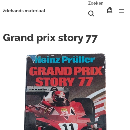
Zoeken
2dehands materiaal
Grand prix story 77