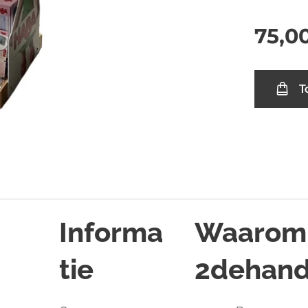
75,0
T
Informa
Waarom
tie
2dehand