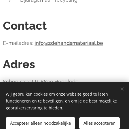
Contact
E-mailadres:
info@2dehandsmateriaal.be
Adres
Schoolstraat 6, 8830 Hooglede
Wij gebruiken cookies om onze website goed te laten
functioneren en te beveiligen, en om je de best mogelijke
webdesign estart.be
Cookies
gebruikerservaring te bieden.
Toevoegen aan de winkelwagen
Accepteer alleen noodzakelijke
Alles accepteren