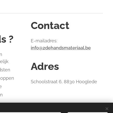
Contact
s ?
E-mailadres:
info@2dehandsmateriaal.be
n
elijk
Adres
dsten
hoppen
Schoolstraat 6, 8830 Hooglede
e
an