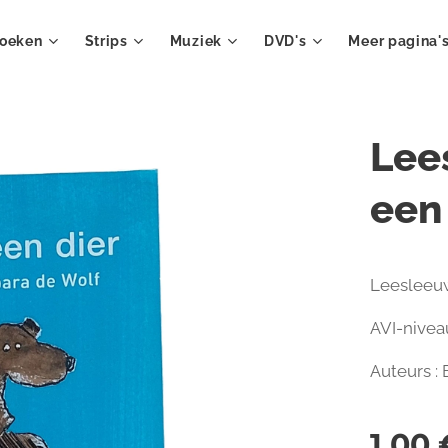
oeken
Strips
Muziek
DVD's
Meer pagina'
Lee
een
Leesleeuw
AVI-niveau
Auteurs :
1,00