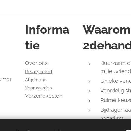
Informa
Waarom
tie
2dehand
,
Over ons
Duurzaam e
milieuvriend
Privacybeleid
humor
Algemene
Unieke von
Voorwaarden
Voordelig s
Verzendkosten
Ruime keuz
Bijdragen a
recycling