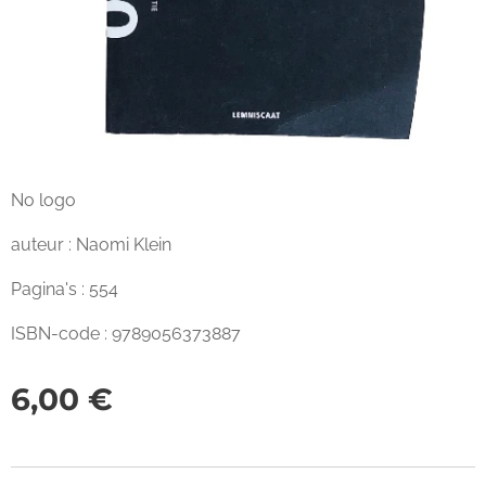
No logo
auteur : Naomi Klein
Pagina's : 554
ISBN-code : 9789056373887
6,00
€