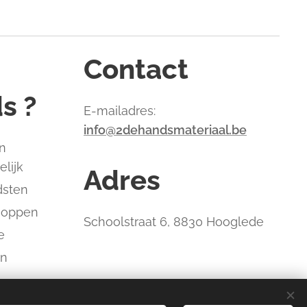
Contact
s ?
E-mailadres:
info@2dehandsmateriaal.be
n
elijk
Adres
dsten
hoppen
Schoolstraat 6, 8830 Hooglede
e
an