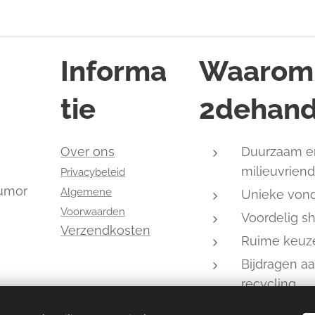
Informa
Waarom
tie
2dehand
,
Over ons
Duurzaam e
milieuvriend
Privacybeleid
humor
Algemene
Unieke von
Voorwaarden
Voordelig s
Verzendkosten
Ruime keuz
Bijdragen a
recycling