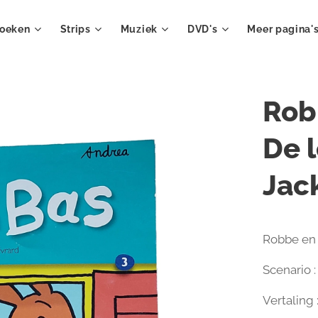
oeken
Strips
Muziek
DVD's
Meer pagina'
Rob
De 
Jac
Robbe en 
Scenario :
Vertaling