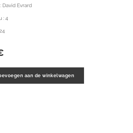
r : David Evrard
 : 4
 24
€
oevoegen aan de winkelwagen