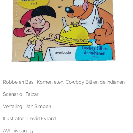
Robbe en Bas : Komen eten, Cowboy Bill en de indianen.
Scenario : Falzar
Vertaling : Jan Simoen
Illustrator : David Evrard
AVI-niveau : 5