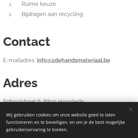
Ruime keuze
Bijdragen aan recycling
Contact
E-mailadres:
info@2dehandsmateriaal.be
Adres
Schoolstraat 6, 8830 Hooglede
Wij gebruiken cookies om onze website goed te laten
functioneren en te beveiligen, en om je de best mogelijke
webdesign estart.be
Cookies
gebruikerservaring te bieden.