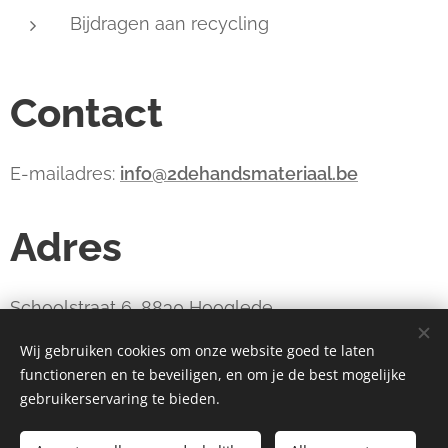
Bijdragen aan recycling
Contact
E-mailadres:
info@2dehandsmateriaal.be
Adres
Schoolstraat 6, 8830 Hooglede
Wij gebruiken cookies om onze website goed te laten
functioneren en te beveiligen, en om je de best mogelijke
webdesign estart.be
Cookies
gebruikerservaring te bieden.