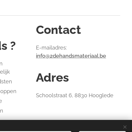
Contact
s ?
E-mailadres:
info@2dehandsmateriaal.be
n
elijk
Adres
dsten
hoppen
Schoolstraat 6, 8830 Hooglede
e
an