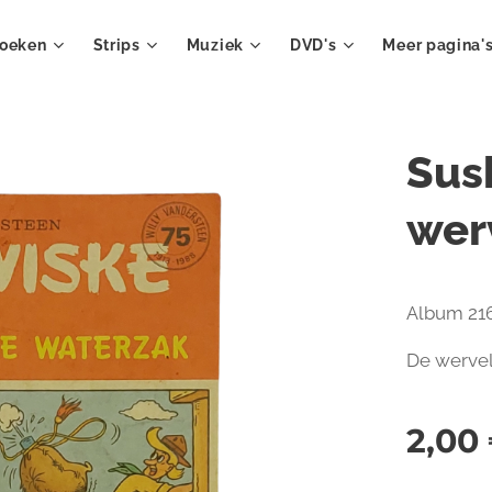
oeken
Strips
Muziek
DVD's
Meer pagina'
Sus
wer
Album 216
De werve
2,00