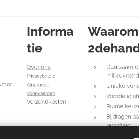
Informa
Waarom
tie
2dehand
,
Over ons
Duurzaam e
milieuvriend
Privacybeleid
humor
Algemene
Unieke von
Voorwaarden
Voordelig s
Verzendkosten
Ruime keuz
Bijdragen a
recycling