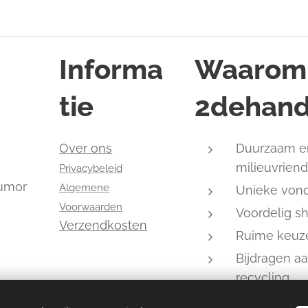
Informa
Waarom
tie
2dehand
,
Over ons
Duurzaam e
milieuvriend
Privacybeleid
humor
Algemene
Unieke von
Voorwaarden
Voordelig s
Verzendkosten
Ruime keuz
Bijdragen a
recycling