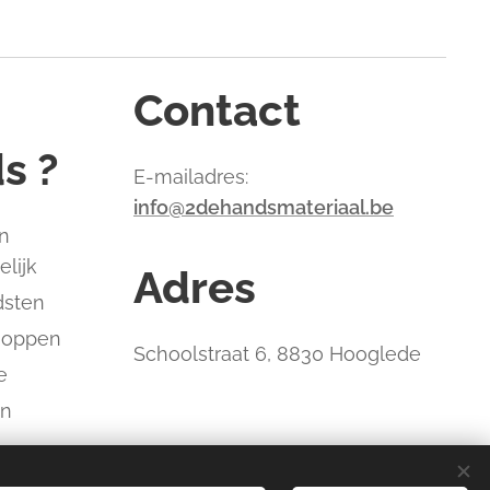
Contact
s ?
E-mailadres:
info@2dehandsmateriaal.be
n
elijk
Adres
dsten
hoppen
Schoolstraat 6, 8830 Hooglede
e
an