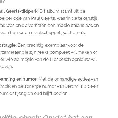
ie?
ul Geerts-tijdperk:
Dit album stamt uit de
oeiperiode van Paul Geerts, waarin de tekenstijl
rak was en de verhalen een mooie balans boden
ssen humor en maatschappelijke thema's.
stalgie:
Een prachtig exemplaar voor de
rzamelaar die zijn reeks compleet wil maken of
or wie de magie van de Biesbosch opnieuw wil
leven.
panning en humor:
Met de onhandige acties van
mbik en de scherpe humor van Jerom is dit een
bum dat jong en oud blijft boeien.
ditie-check:
Omdat het een