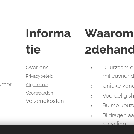
Informa
Waarom
tie
2dehand
,
Over ons
Duurzaam e
milieuvriend
Privacybeleid
humor
Algemene
Unieke von
Voorwaarden
Voordelig s
Verzendkosten
Ruime keuz
Bijdragen a
recycling