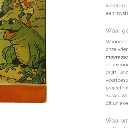
wereldbe
een myste
Waar ga
Wanneer t
onze vrie
moerasse
eeuwenoud
drijft. D
voortbest
projecton
Suske, Wi
dit unieke
Waarom 