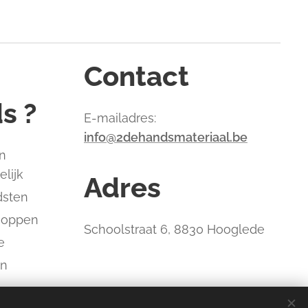
Contact
s ?
E-mailadres:
info@2dehandsmateriaal.be
n
elijk
Adres
dsten
hoppen
Schoolstraat 6, 8830 Hooglede
e
an