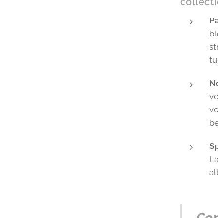
collect
Pa
bl
st
tu
No
ve
vo
be
S
La
al
Con