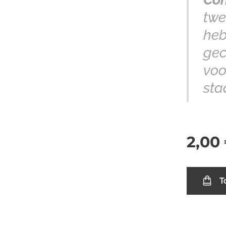
twe
heb
gec
voo
sta
2,00
T