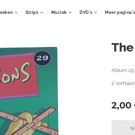
oeken
Strips
Muziek
DVD's
Meer pagina'
The
Album 29 
2 verhale
2,00
N