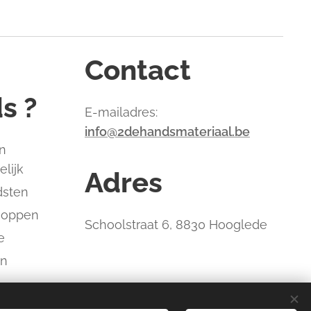
Contact
s ?
E-mailadres:
info@2dehandsmateriaal.be
n
elijk
Adres
dsten
hoppen
Schoolstraat 6, 8830 Hooglede
e
an