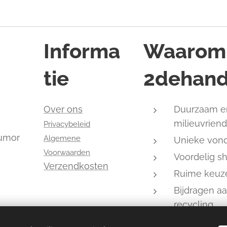
Informa
Waarom
tie
2dehand
,
Over ons
Duurzaam e
milieuvriend
Privacybeleid
humor
Algemene
Unieke von
Voorwaarden
Voordelig s
Verzendkosten
Ruime keuz
Bijdragen a
recycling