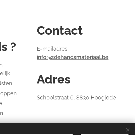
Contact
s ?
E-mailadres:
info@2dehandsmateriaal.be
n
elijk
Adres
dsten
hoppen
Schoolstraat 6, 8830 Hooglede
e
an