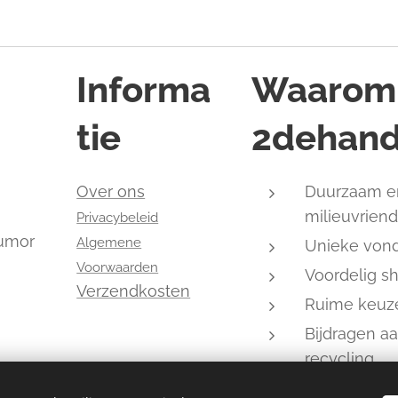
Informa
Waarom
tie
2dehand
,
Over ons
Duurzaam e
milieuvriend
Privacybeleid
humor
Algemene
Unieke von
Voorwaarden
Voordelig s
Verzendkosten
Ruime keuz
Bijdragen a
recycling