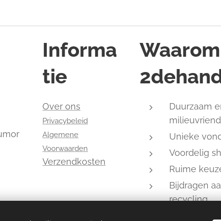
Informa
Waarom
tie
2dehand
,
Over ons
Duurzaam e
milieuvriend
Privacybeleid
humor
Algemene
Unieke von
Voorwaarden
Voordelig s
Verzendkosten
Ruime keuz
Bijdragen a
recycling