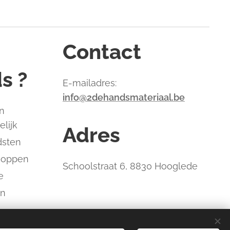
Contact
s ?
E-mailadres:
info@2dehandsmateriaal.be
n
elijk
Adres
dsten
hoppen
Schoolstraat 6, 8830 Hooglede
e
an