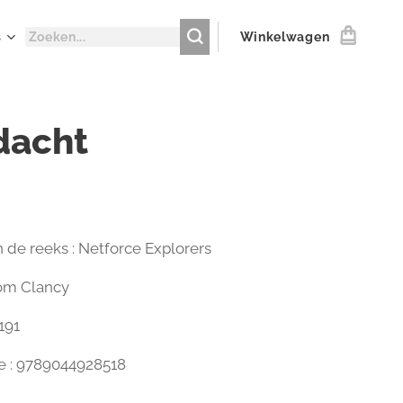
s
Winkelwagen
dacht
n de reeks : Netforce Explorers
Tom Clancy
 191
e : 9789044928518