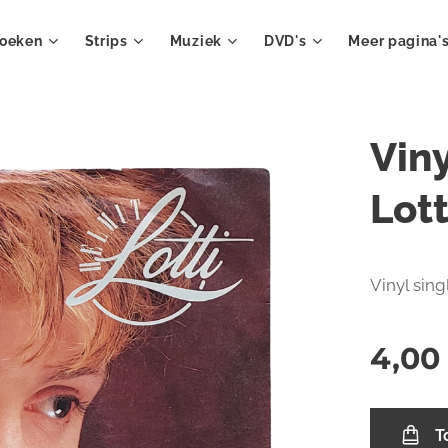
oeken
Strips
Muziek
DVD's
Meer pagina'
Vin
Lott
Vinyl sin
4,00
T