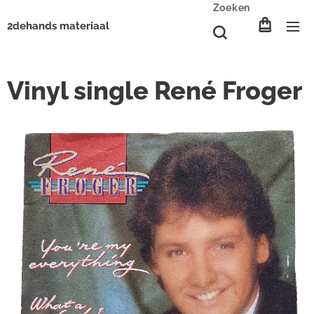
Zoeken
2dehands materiaal
Vinyl single René Froger