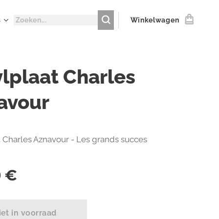
s
Winkelwagen
ylplaat Charles
avour
t Charles Aznavour - Les grands succes
0
€
iet in voorraad