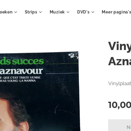
oeken
Strips
Muziek
DVD's
Meer pagina'
Vin
Azn
Vinylplaa
10,0
N