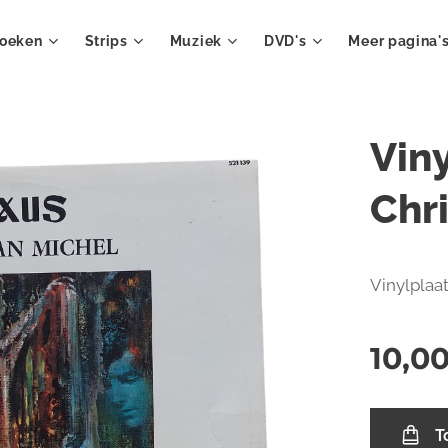
oeken
Strips
Muziek
DVD's
Meer pagina'
Vin
Chr
Vinylplaat
10,0
T