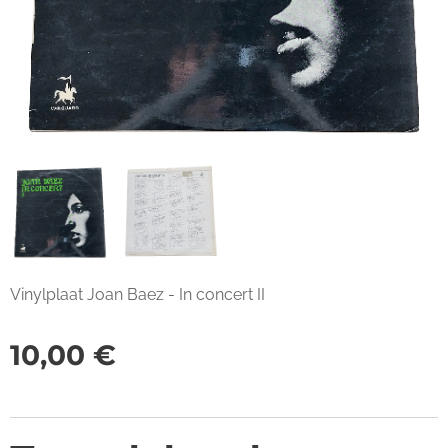
Vinylplaat Joan Baez - In concert II
10,00
€