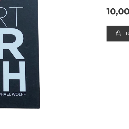
10,0
T