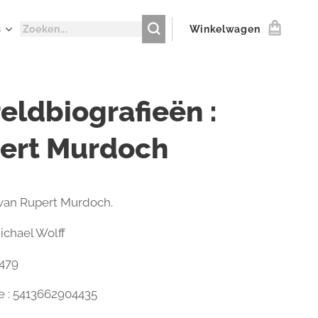
s
Winkelwagen
eldbiografieën :
ert Murdoch
 van Rupert Murdoch.
ichael Wolff
 479
 : 5413662904435