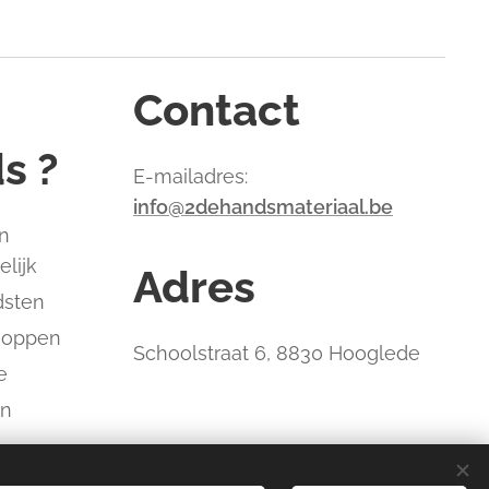
Contact
s ?
E-mailadres:
info@2dehandsmateriaal.be
n
elijk
Adres
dsten
hoppen
Schoolstraat 6, 8830 Hooglede
e
an