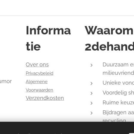
Informa
Waarom
tie
2dehand
,
Over ons
Duurzaam e
milieuvriend
Privacybeleid
humor
Algemene
Unieke von
Voorwaarden
Voordelig s
Verzendkosten
Ruime keuz
Bijdragen a
recycling