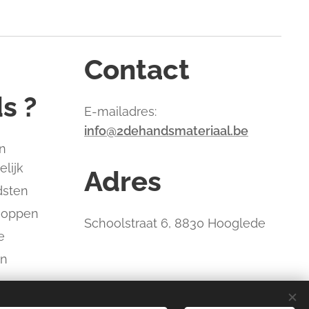
Contact
s ?
E-mailadres:
info@2dehandsmateriaal.be
n
elijk
Adres
dsten
hoppen
Schoolstraat 6, 8830 Hooglede
e
an