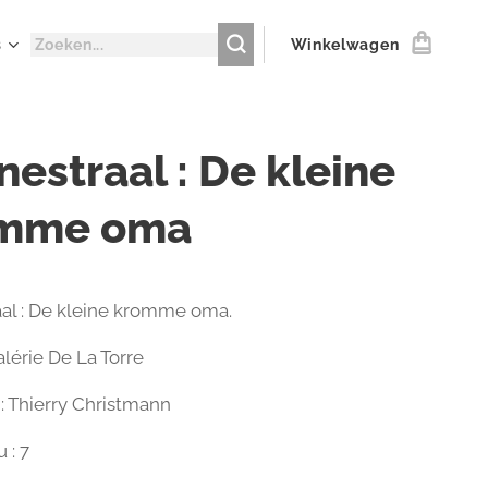
s
Winkelwagen
estraal : De kleine
mme oma
al : De kleine kromme oma.
alérie De La Torre
r : Thierry Christmann
 : 7