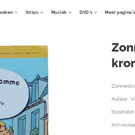
oeken
Strips
Muziek
DVD's
Meer pagina'
Zonn
kro
Zonnestra
Auteur : V
Illustrato
AVI-niveau