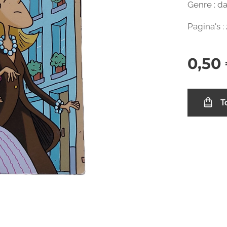
Genre : da
Pagina's :
0,50
T