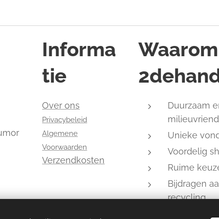
Informa
Waarom
tie
2dehand
,
Over ons
Duurzaam e
milieuvriend
Privacybeleid
humor
Algemene
Unieke von
Voorwaarden
Voordelig s
Verzendkosten
Ruime keuz
Bijdragen a
recycling