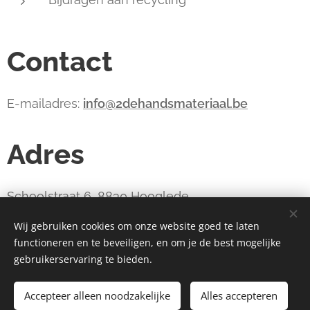
Contact
E-mailadres:
info@2dehandsmateriaal.be
Adres
Schoolstraat 6, 8830 Hooglede
Wij gebruiken cookies om onze website goed te laten
functioneren en te beveiligen, en om je de best mogelijke
webdesign estart.be
Cookies
gebruikerservaring te bieden.
Niet in voorraad
Accepteer alleen noodzakelijke
Alles accepteren