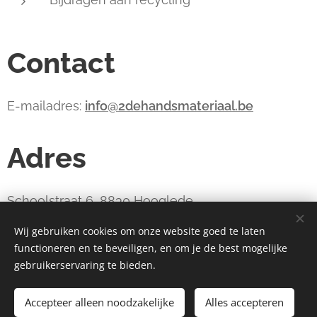
Contact
E-mailadres:
info@2dehandsmateriaal.be
Adres
Schoolstraat 6, 8830 Hooglede
Wij gebruiken cookies om onze website goed te laten
functioneren en te beveiligen, en om je de best mogelijke
webdesign estart.be
Cookies
gebruikerservaring te bieden.
Toevoegen aan de winkelwagen
Accepteer alleen noodzakelijke
Alles accepteren