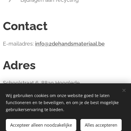
Contact
E-mailadres:
info@2dehandsmateriaal.be
Adres
Schoolstraat 6, 8830 Hooglede
Wij gebruiken cookies om onze website goed te laten
functioneren en te beveiligen, en om je de best mogelijke
webdesign estart.be
Cookies
gebruikerservaring te bieden.
Toevoegen aan de winkelwagen
Accepteer alleen noodzakelijke
Alles accepteren