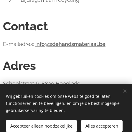
Contact
E-mailadres:
info@2dehandsmateriaal.be
Adres
Schoolstraat 6, 8830 Hooglede
Wij gebruiken cookies om onze website goed te laten
functioneren en te beveiligen, en om je de best mogelijke
webdesign estart.be
Cookies
gebruikerservaring te bieden.
Toevoegen aan de winkelwagen
Accepteer alleen noodzakelijke
Alles accepteren